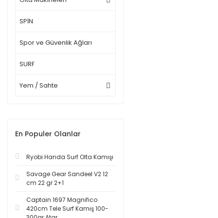
SPİN
Spor ve Güvenlik Ağları
SURF
Yem / Sahte
En Populer Olanlar
Ryobi Handa Surf Olta Kamışı
Savage Gear Sandeel V2 12
cm 22 gr 2+1
Captain 1697 Magnifico
420cm Tele Surf Kamış 100-
300gr Atar