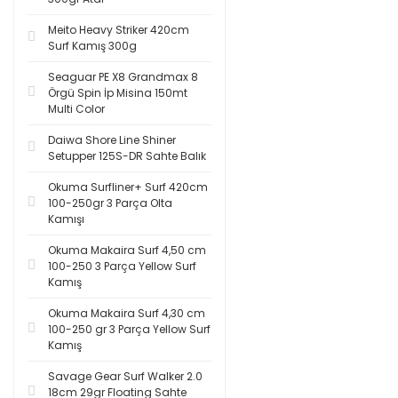
Meito Heavy Striker 420cm
Surf Kamış 300g
Seaguar PE X8 Grandmax 8
Örgü Spin İp Misina 150mt
Multi Color
Daiwa Shore Line Shiner
Setupper 125S-DR Sahte Balık
Okuma Surfliner+ Surf 420cm
100-250gr 3 Parça Olta
Kamışı
Okuma Makaira Surf 4,50 cm
100-250 3 Parça Yellow Surf
Kamış
Okuma Makaira Surf 4,30 cm
100-250 gr 3 Parça Yellow Surf
Kamış
Savage Gear Surf Walker 2.0
18cm 29gr Floating Sahte