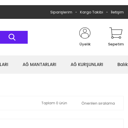
Siparişlerim
Kargo Takibi
İletişim
Üyelik
Sepetim
LARI
AĞ MANTARLARI
AĞ KURŞUNLARI
Balı
Toplam 0 ürün