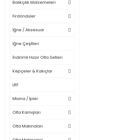
Balıkçılık Malzemeleri
Fırdöndüler
İğne / Aksesuar
İğne Çeşitleri
İndirimli Hazır Olta Setleri
Kepçeler & Kakıçlar
LRF
Misina / İpler
Olta Kamışları
Olta Makinaları
Olta Makineleri