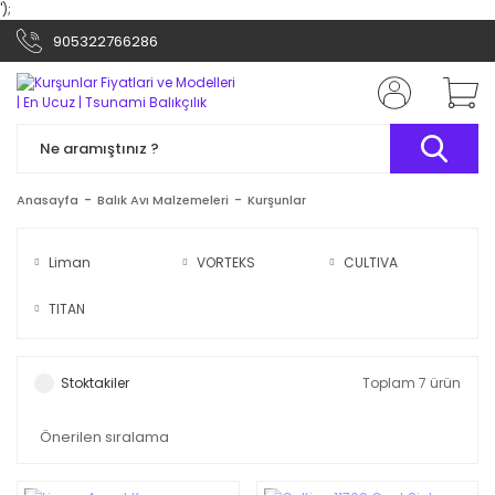
');
905322766286
Anasayfa
Balık Avı Malzemeleri
Kurşunlar
Liman
VORTEKS
CULTIVA
TITAN
Stoktakiler
Toplam 7 ürün