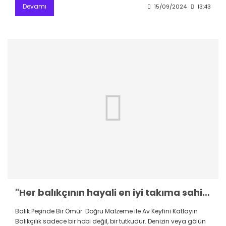
Devamı
15/09/2024
13:43
"Her balıkçının hayali en iyi takıma sahip olmaktır. Peki, bütçeyi sarsmayan, uygun fiyatlı malzemeler var mı? Kaliteden ödün vermeden ucuz ve kaliteli balıkçılık malzemeleri nereden bulunur sorusunun cevabı Tsunami Balıkçılık blog yazımızda!"
Balık Peşinde Bir Ömür: Doğru Malzeme ile Av Keyfini Katlayın
Balıkçılık sadece bir hobi değil, bir tutkudur. Denizin veya gölün