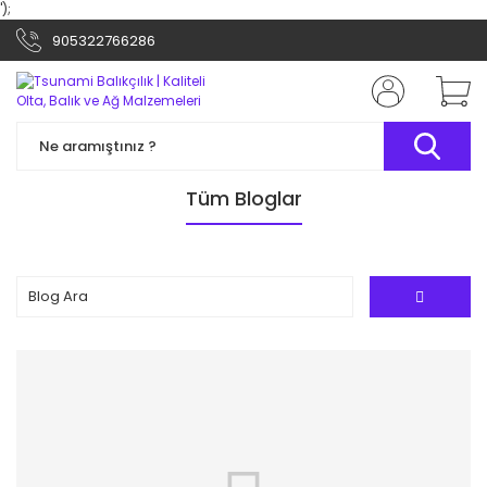
');
905322766286
Tüm Bloglar