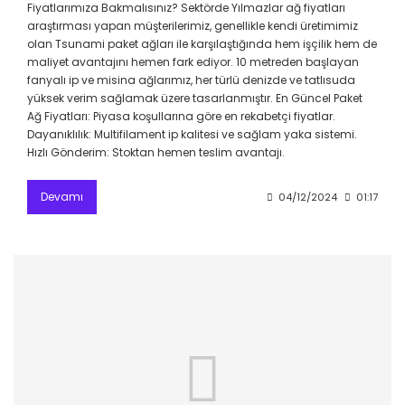
Fiyatlarımıza Bakmalısınız? Sektörde Yılmazlar ağ fiyatları
araştırması yapan müşterilerimiz, genellikle kendi üretimimiz
olan Tsunami paket ağları ile karşılaştığında hem işçilik hem de
maliyet avantajını hemen fark ediyor. 10 metreden başlayan
fanyalı ip ve misina ağlarımız, her türlü denizde ve tatlısuda
yüksek verim sağlamak üzere tasarlanmıştır. En Güncel Paket
Ağ Fiyatları: Piyasa koşullarına göre en rekabetçi fiyatlar.
Dayanıklılık: Multifilament ip kalitesi ve sağlam yaka sistemi.
Hızlı Gönderim: Stoktan hemen teslim avantajı.
Devamı
04/12/2024
01:17