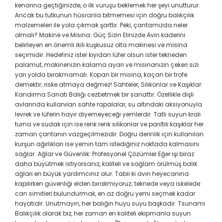
kenarına geçtiğinizde, o ilk vuruşu beklemek her şeyi unutturur.
Ancak bu tutkunun hüsranla bitmemesi için doğru balıkçılık
malzemeleri ile yola çıkmak şarttır. Peki, çantamızda neler
olmalı? Makine ve Misina: Güç Sizin Elinizde Avın kaderini
belirleyen en önemli ikili kuşkusuz olta makinesi ve misina
seçimidir. Hedefiniz ister kıyıdan lüfer olsun ister tekneden
palamut, makinenizin kalama ayarı ve misinanızın çekeri sizi
yarı yolda bırakmamalı. Kopan bir misina, kaçan bir trofe
demektir; riske atmaya değmez! Sahteler, Silikonlar ve Kaşıklar:
Kandırma Sanatı Balığı cezbetmek bir sanattır. Özellikle dişli
avlarında kullanılan sahte rapalalar, su altındaki aksiyonuyla
levrek ve lüferin hayır diyemeyeceği yemlerdir. Tatlı suyun kralı
turna ve sudak için ise renk renk silikonlar ve parıltılı kaşıklar her
zaman çantanın vazgeçilmezidir. Doğru derinlik için kullanılan
kurşun ağırlıkları ise yemin tam istediğiniz noktada kalmasını
sağlar. Ağlar ve Güvenlik: Profesyonel Çözümler Eğer işi biraz
daha büyütmek istiyorsanız, kaliteli ve sağlam örülmüş balık
ağları en büyük yardımcınız olur. Tabii ki avın heyecanına
kapılırken güvenliği elden bırakmıyoruz; teknede veya iskelede
can simitleri bulundurmak, en az doğru yemi seçmek kadar
hayatidir. Unutmayın, her balığın huyu suyu başkadır. Tsunami
Balıkçılık olarak biz, her zaman en kaliteli ekipmanla suyun