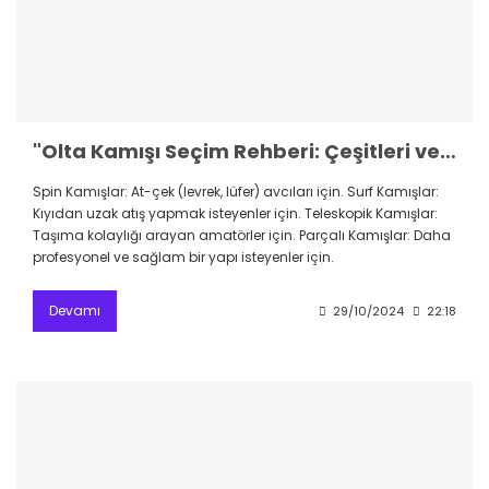
"Olta Kamışı Seçim Rehberi: Çeşitleri ve Kullanım Alanları"
Spin Kamışlar: At-çek (levrek, lüfer) avcıları için. Surf Kamışlar:
Kıyıdan uzak atış yapmak isteyenler için. Teleskopik Kamışlar:
Taşıma kolaylığı arayan amatörler için. Parçalı Kamışlar: Daha
profesyonel ve sağlam bir yapı isteyenler için.
Devamı
29/10/2024
22:18