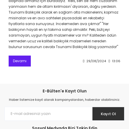
başında olmanız için buradayız. "Reis, sen de 'Hem cüzdanım
yanmasın hem de oltam kırılmasın' diyorsan, doğru yerdesin.
Tsunami Balıkçılık olarak en sağlam olta makinelerini, kopmaz
misinaları ve en avcı sahteleri piyasadaki en rekabetçi
fiyatlarla sana sunuyoruz. İncelemeden ava çıkma!" "Her
balıkçının hayali en iyi takıma sahip olmaktır. Peki, bütçeyi
sarsmayan, uygun fiyatlı malzemeler var mı? Kaliteden ödün
vermeden ucuz ve kaliteli balıkçılık malzemeleri nereden
bulunur sorusunun cevabı Tsunami Balıkçılık blog yazımızda!"
Devamı
29/08/2024
13:06
E-Bülten'e Kayıt Olun
Haber listemize kayıt olarak kampanyalardan, haberdar olabilirsiniz.
Kayıt Ol
Sosyal Medyada Bizi Takip Edin