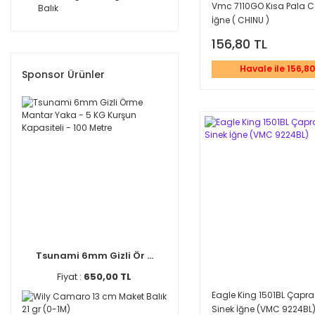
Vmc 7110GO Kısa Pala Ca
Balık
İğne ( CHINU )
156,80 TL
Havale ile 156,80
Sponsor Ürünler
Tsunami 6mm Gizli Ör ...
Fiyat :
650,00 TL
Eagle King 1501BL Çapra
Sinek İğne (VMC 9224BL