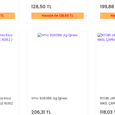
128,50 TL
199,88
 TL
Havale ile 128,50 TL
Ha
az Kısa
Vmc 9260BN Jig İğnesi
RYOBI JA
LLE 1535Z
NIKEL ÇAP
206,31 TL
118,03 