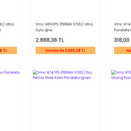
L) Ultra
Vmc 9650PS (PERMA STEEL) Ultra
Vmc 9744
e
Üçlü iğne
Parakete 
2.888,38 TL
318,00
8 TL
Havale ile 2.888,38 TL
Ha