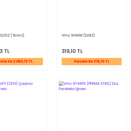
3210Z ( Bronz)
Vmc 9146NI (3282)
13 TL
319,10 TL
ale ile 2.063,13 TL
Havale ile 319,10 TL