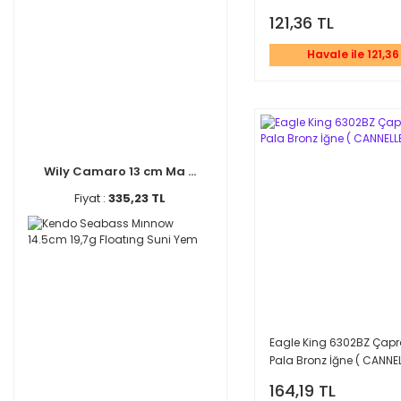
121,36 TL
Havale ile 121,36
Wily Camaro 13 cm Ma ...
Fiyat :
335,23 TL
Eagle King 6302BZ Çapr
Pala Bronz İğne ( CANNE
)
164,19 TL