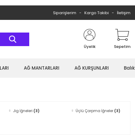
Siparişlerim
Kargo Takibi
İletişim
Üyelik
Sepetim
LARI
AĞ MANTARLARI
AĞ KURŞUNLARI
Balı
Jig İğneleri
(3)
Üçlü Çarpma İğneler
(3)