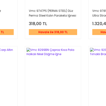
z
Vmc 9747PS (PERMA STEEL) Düz
Vmc 9781
Perma Steel Kalın Paraketa İğnesi
Ultra Str
318,00 TL
1.320,
 TL
Havale ile 318,00 TL
Hav