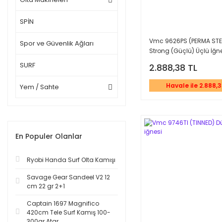
SPİN
Vmc 9626PS (PERMA STEE
Spor ve Güvenlik Ağları
Strong (Güçlü) Üçlü İğn
SURF
2.888,38 TL
Havale ile 2.888,3
Yem / Sahte
En Populer Olanlar
Ryobi Handa Surf Olta Kamışı
Savage Gear Sandeel V2 12
cm 22 gr 2+1
Captain 1697 Magnifico
420cm Tele Surf Kamış 100-
300gr Atar