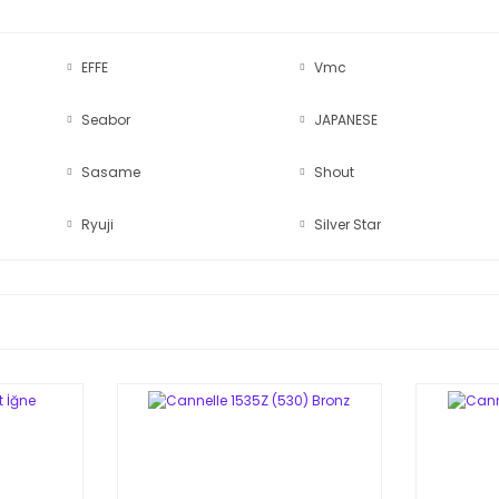
EFFE
Vmc
Seabor
JAPANESE
Sasame
Shout
Ryuji
Silver Star