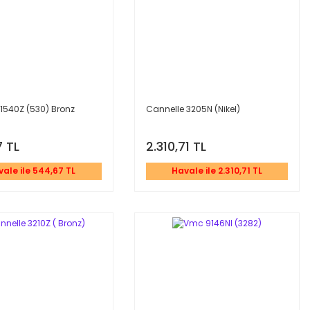
1540Z (530) Bronz
Cannelle 3205N (Nikel)
 TL
2.310,71 TL
ale ile 544,67 TL
Havale ile 2.310,71 TL