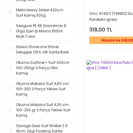
Meito Heavy Striker 420cm
Vmc 9746TI (TINNED) Dü
Surf Kamış 300g
Paraketa iğnesi
Seaguar PE X8 Grandmax 8
318,00 TL
Örgü Spin İp Misina 150mt
Multi Color
Havale ile 318,00
Daiwa Shore Line Shiner
Setupper 125S-DR Sahte Balık
Okuma Surfliner+ Surf 420cm
100-250gr 3 Parça Olta
Kamışı
Okuma Makaira Surf 4,50 cm
100-250 3 Parça Yellow Surf
Kamış
Okuma Makaira Surf 4,30 cm
100-250 gr 3 Parça Yellow Surf
Kamış
Savage Gear Surf Walker 2.0
18cm 29gr Floating Sahte