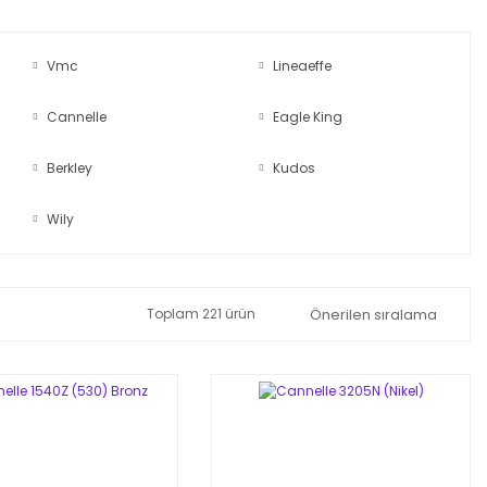
Vmc
Lineaeffe
Cannelle
Eagle King
Berkley
Kudos
Wily
Toplam 221 ürün