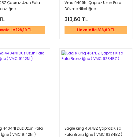
BZ Çapraz Uzun Pala
Vmc 9409NI Çapraz Uzun Pala
ronz İğne
Dövme Nikel İğne
TL
313,60 TL
vale ile 128,19 TL
Havale ile 313,60 TL
g 4404NI Düz Uzun Pala
Eagle King 4617BZ Çapraz Kısa
k İğne ( VMC 9142NI )
Pala Bronz İğne ( VMC 9284BZ )