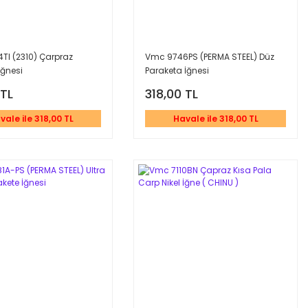
TI (2310) Çarpraz
Vmc 9746PS (PERMA STEEL) Düz
İğnesi
Paraketa İğnesi
 TL
318,00 TL
vale ile 318,00 TL
Havale ile 318,00 TL