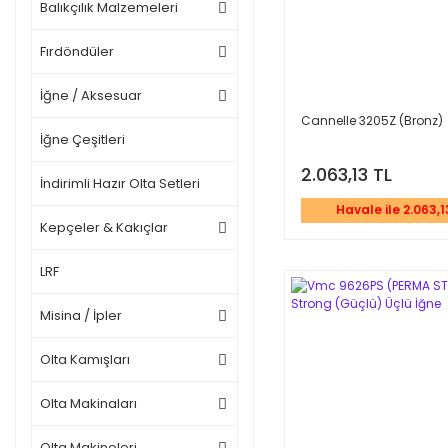
Balıkçılık Malzemeleri
Fırdöndüler
İğne / Aksesuar
Cannelle 3205Z (Bronz)
İğne Çeşitleri
2.063,13 TL
İndirimli Hazır Olta Setleri
Havale ile 2.063,1
Kepçeler & Kakıçlar
LRF
Misina / İpler
Olta Kamışları
Olta Makinaları
Olta Makineleri