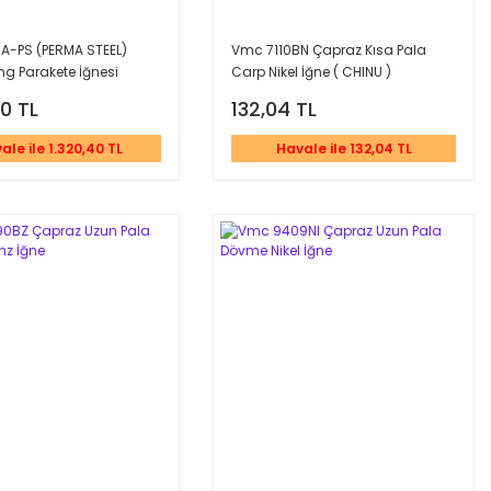
A-PS (PERMA STEEL)
Vmc 7110BN Çapraz Kısa Pala
ong Parakete İğnesi
Carp Nikel İğne ( CHINU )
40 TL
132,04 TL
ale ile 1.320,40 TL
Havale ile 132,04 TL