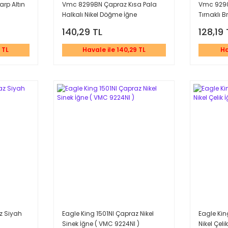
rp Altın
Vmc 8299BN Çapraz Kısa Pala
Vmc 9290
Halkalı Nikel Döğme İğne
Tırnaklı B
140,29 TL
128,19 
 TL
Havale ile 140,29 TL
Ha
z Siyah
Eagle King 1501NI Çapraz Nikel
Eagle Kin
)
Sinek İğne ( VMC 9224NI )
Nikel Çeli