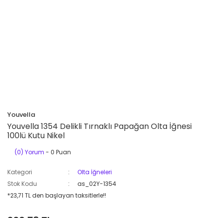
Youvella
Youvella 1354 Delikli Tırnaklı Papağan Olta İğnesi
100lü Kutu Nikel
(0) Yorum
- 0 Puan
Kategori
Olta İğneleri
Stok Kodu
as_02Y-1354
*23,71 TL den başlayan taksitlerle!!