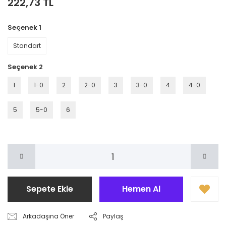
222,73 TL
Seçenek 1
Standart
Seçenek 2
1
1-0
2
2-0
3
3-0
4
4-0
5
5-0
6
Sepete Ekle
Hemen Al
Arkadaşına Öner
Paylaş