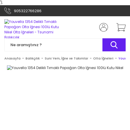
');
905322766286
Anasayfa
Balıkçılık
Suni Yem, İğne ve Takımlar
Olta İğneleri
Youvell