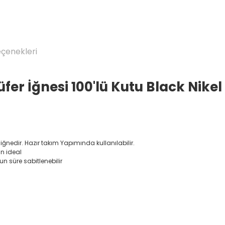
eçenekleri
üfer İğnesi 100'lü Kutu Black Nikel
ğnedir. Hazır takım Yapımında kullanılabilir.
in ideal
un süre sabitlenebilir