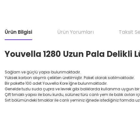
Ürün Bilgisi
Ürün Yorumları
Taksit S
Youvella 1280 Uzun Pala Delikli L
Sağlam ve güçlü yapısı bulunmaktadır.
Yüksek karbon alışımlı çelikten üretilmiştir. Paket olarak satılmaktadır.
Bir pakette 100 adet Youvella Kore İğne bulunmaktadır.
Genelde tuzlu suda çupra ve levrek gibi balıklarda kullanıma uygun bir i
Çift tırnaklı yapısı ile boru kurdu, sülünez türü canlı yem ile balık avları iç
Sırt bölümündeki tırnaklar ile canlı yeminiz iğnede istediğiniz formda uz