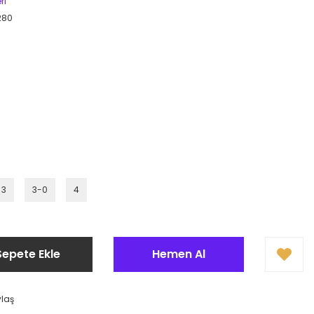
ri
280
3
3-0
4
Sepete Ekle
Hemen Al
ylaş