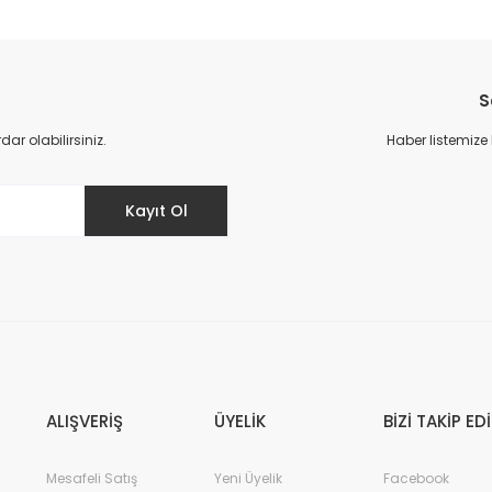
Bu ürüne ilk yorumu siz yapın!
S
Yorum Yaz
r olabilirsiniz.
Haber listemize
Kayıt Ol
ALIŞVERİŞ
ÜYELİK
BİZİ TAKİP ED
Mesafeli Satış
Yeni Üyelik
Facebook