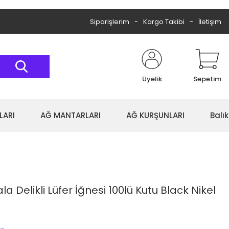
Siparişlerim
Kargo Takibi
İletişim
Üyelik
Sepetim
LARI
AĞ MANTARLARI
AĞ KURŞUNLARI
Balı
a Delikli Lüfer İğnesi 100lü Kutu Black Nikel