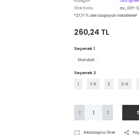
Kategori
Olta İğnele
Stok Kodu
as_02Y-1
*27,71 TL den başlayan taksitlerle!!
260,24 TL
Seçenek 1
Standart
Seçenek 2
1
1-0
2
2-0
Arkadaşına Öner
Pa