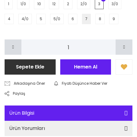
1
1/0
10
12
2
2/0
3
3/0
4
4/0
5
5/0
6
7
8
9
Sepete Ekle
Hemen Al
Arkadaşına Öner
Fiyatı Düşünce Haber Ver
Paylaş
Ürün Bilgisi
Ürün Yorumları