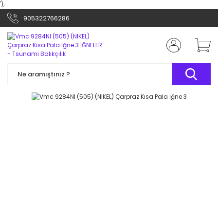
');
905322766286