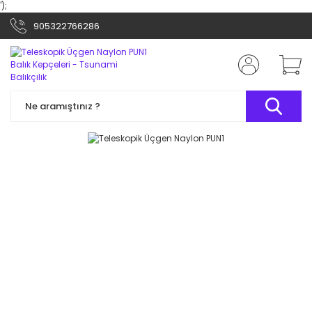
');
905322766286