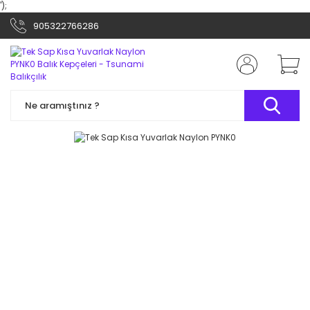
');
905322766286