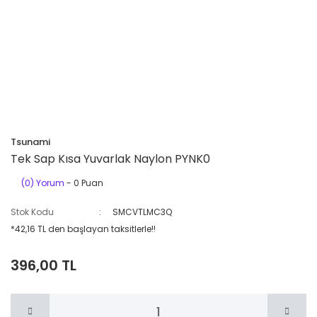
Tsunami
Tek Sap Kısa Yuvarlak Naylon PYNK0
(0) Yorum
- 0 Puan
Stok Kodu
SMCVTLMC3Q
*42,16 TL den başlayan taksitlerle!!
396,00 TL