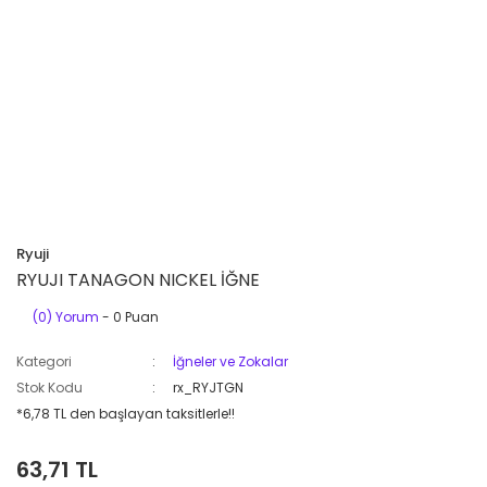
Ryuji
RYUJI TANAGON NICKEL İĞNE
(0) Yorum
- 0 Puan
Kategori
İğneler ve Zokalar
Stok Kodu
rx_RYJTGN
*6,78 TL den başlayan taksitlerle!!
63,71 TL