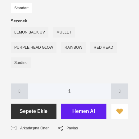
Standart
Seçenek
LEMON BACK UV
MULLET
PURPLE HEAD GLOW
RAINBOW
RED HEAD
Sardine
Sepete Ekle
Hemen Al
Arkadaşına Öner
Paylaş