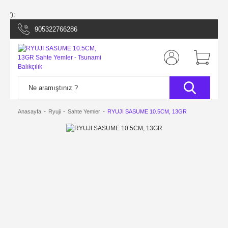
');
905322766286
Anasayfa
Ryuji
Sahte Yemler
RYUJI SASUME 10.5CM, 13GR