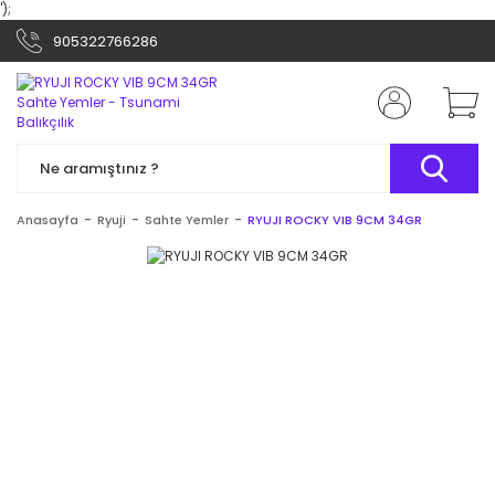
');
905322766286
Anasayfa
Ryuji
Sahte Yemler
RYUJI ROCKY VIB 9CM 34GR