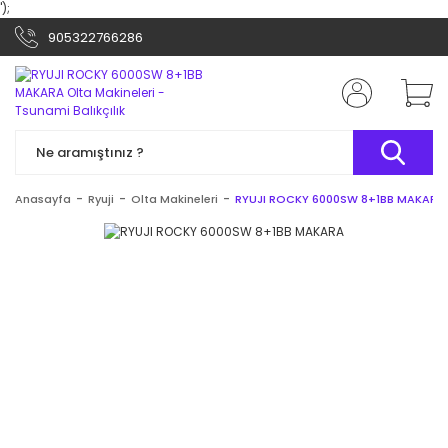
');
905322766286
Anasayfa
Ryuji
Olta Makineleri
RYUJI ROCKY 6000SW 8+1BB MAKARA