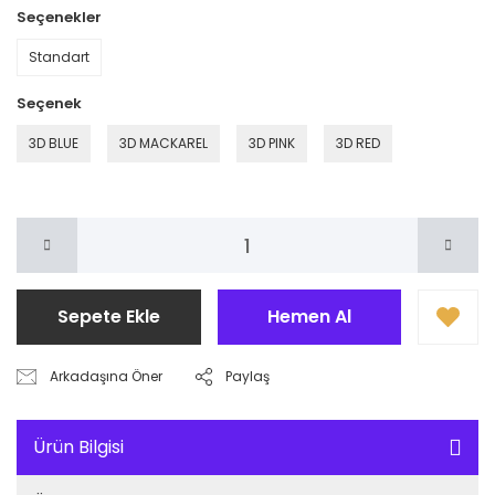
Seçenekler
Standart
Seçenek
3D BLUE
3D MACKAREL
3D PINK
3D RED
Sepete Ekle
Hemen Al
Arkadaşına Öner
Paylaş
Ürün Bilgisi