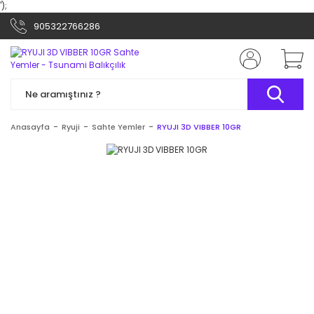
');
905322766286
Anasayfa
Ryuji
Sahte Yemler
RYUJI 3D VIBBER 10GR