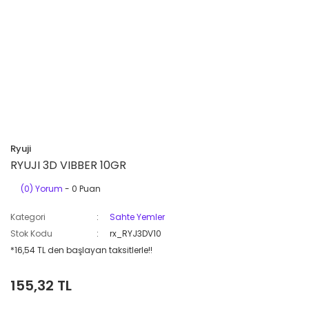
Ryuji
RYUJI 3D VIBBER 10GR
(0) Yorum
- 0 Puan
Kategori
Sahte Yemler
Stok Kodu
rx_RYJ3DV10
*16,54 TL den başlayan taksitlerle!!
155,32 TL