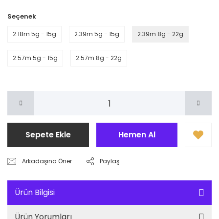
Seçenek
2.18m 5g - 15g
2.39m 5g - 15g
2.39m 8g - 22g
2.57m 5g - 15g
2.57m 8g - 22g
Sepete Ekle
Hemen Al
Arkadaşına Öner
Paylaş
Ürün Bilgisi
Ürün Yorumları