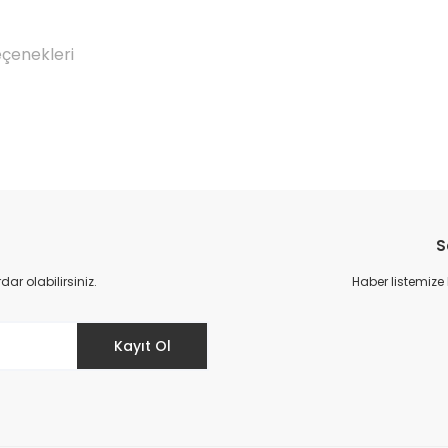
eçenekleri
Bu ürüne ilk yorumu siz yapın!
S
Yorum Yaz
r olabilirsiniz.
Haber listemize
Kayıt Ol