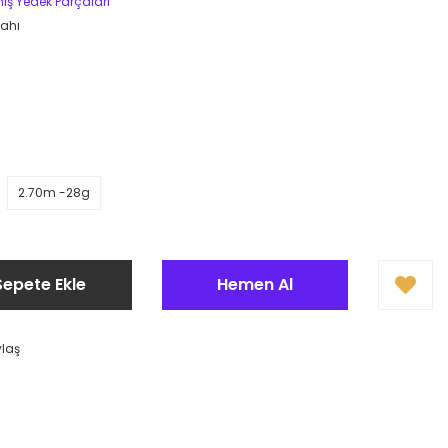
ış Yedek Parçaları
ahı
2.70m -28g
Sepete Ekle
Hemen Al
ylaş