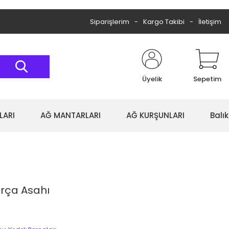
Siparişlerim
Kargo Takibi
İletişim
Üyelik
Sepetim
LARI
AĞ MANTARLARI
AĞ KURŞUNLARI
Balı
arça Asahı