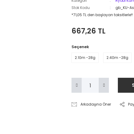
Kategori
Ryobi Kam
Stok Kodu
gb_KU-As
*71,05 TL den başlayan taksitlerle!!
667,26 TL
Seçenek
2.10m -28g
2.40m -28g
Arkadaşına Öner
Pa