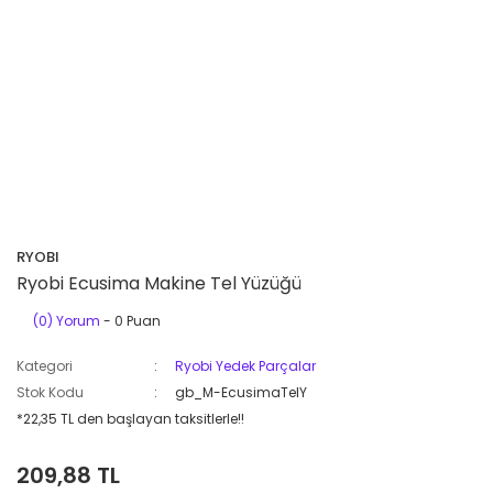
RYOBI
Ryobi Ecusima Makine Tel Yüzüğü
(0) Yorum
- 0 Puan
Kategori
Ryobi Yedek Parçalar
Stok Kodu
gb_M-EcusimaTelY
*22,35 TL den başlayan taksitlerle!!
209,88 TL