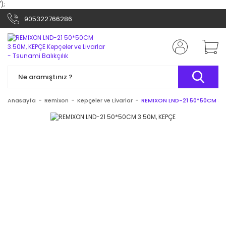
');
905322766286
Anasayfa
Remixon
Kepçeler ve Livarlar
REMIXON LND-21 50*50CM 3.5