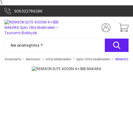
');
905322766286
Anasayfa
Remixon
Olta Makineleri
Spin Olta Makineleri
REMIXON 