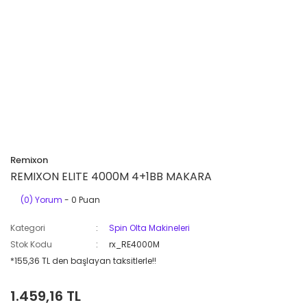
Remixon
REMIXON ELITE 4000M 4+1BB MAKARA
(0) Yorum
- 0 Puan
Kategori
Spin Olta Makineleri
Stok Kodu
rx_RE4000M
*155,36 TL den başlayan taksitlerle!!
1.459,16 TL