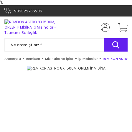
');
905322766286
Anasayfa
Remixon
Misinalar ve İpler
İp Misinalar
REMIXON ASTRO 8