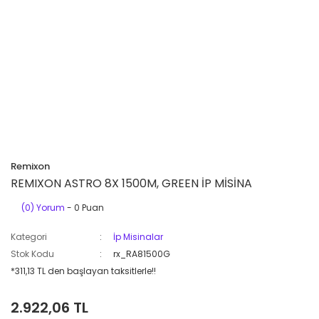
Remixon
REMIXON ASTRO 8X 1500M, GREEN İP MİSİNA
(0) Yorum
- 0 Puan
Kategori
İp Misinalar
Stok Kodu
rx_RA81500G
*311,13 TL den başlayan taksitlerle!!
2.922,06 TL