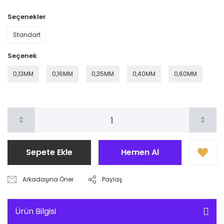
Seçenekler
Standart
Seçenek
0,13MM
0,16MM
0,35MM
0,40MM
0,60MM
Sepete Ekle
Hemen Al
Arkadaşına Öner
Paylaş
Ürün Bilgisi