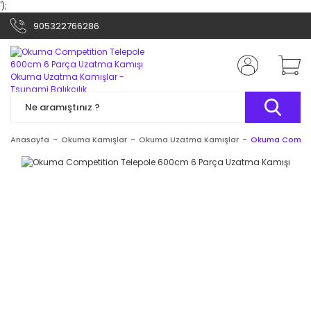
');
905322766286
Anasayfa
Okuma Kamışlar
Okuma Uzatma Kamışlar
Okuma Competi