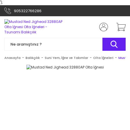
');
905322766286
Anasayfa
Balıkçılık
Suni Yem, İğne ve Takımlar
Olta İğneleri
Mustad