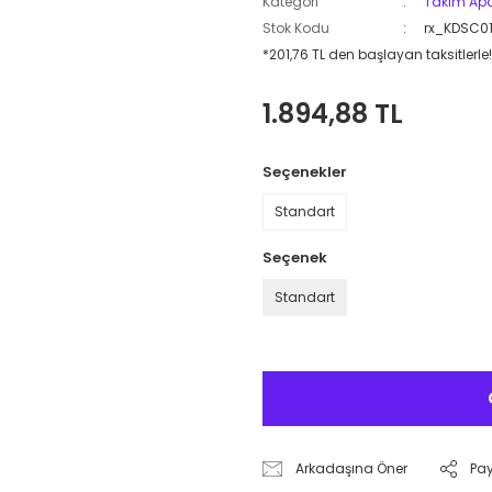
Kategori
Takım Apa
Stok Kodu
rx_KDSC0
*201,76 TL den başlayan taksitlerle!
1.894,88 TL
Seçenekler
Standart
Seçenek
Standart
Arkadaşına Öner
Pa