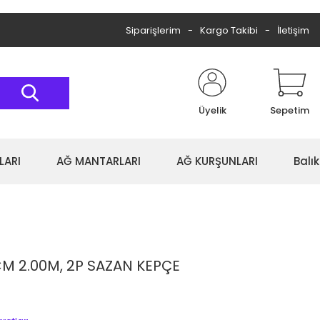
Siparişlerim
Kargo Takibi
İletişim
Üyelik
Sepetim
LARI
AĞ MANTARLARI
AĞ KURŞUNLARI
Balı
M 2.00M, 2P SAZAN KEPÇE