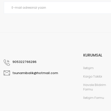
KURUMSAL
905322766286
İletişim
tsunamibalik@hotmail.com
Kargo Takibi
Havale Bildirim
Formu
İletişim Formu