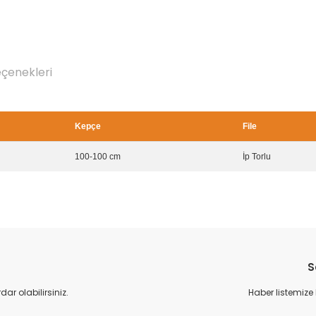
eçenekleri
Kepçe
File
100-100 cm
İp Torlu
Bu ürüne ilk yorumu siz yapın!
S
Yorum Yaz
r olabilirsiniz.
Haber listemize