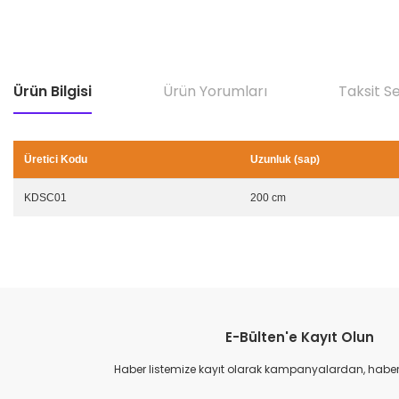
Ürün Bilgisi
Ürün Yorumları
Taksit S
Üretici Kodu
Uzunluk (sap)
KDSC01
200 cm
E-Bülten'e Kayıt Olun
Haber listemize kayıt olarak kampanyalardan, haberda