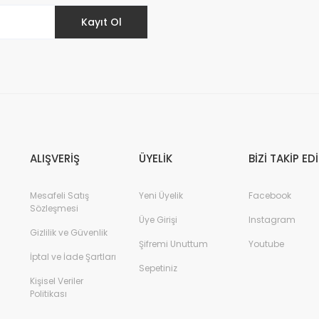
Kayıt Ol
ALIŞVERİŞ
ÜYELİK
BİZİ TAKİP ED
Mesafeli Satış
Yeni Üyelik
Facebook
Sözleşmesi
Üye Girişi
Instagram
Gizlilik ve Güvenlik
Şifremi Unuttum
Youtube
İptal ve İade Şartları
Sepetiniz
Kişisel Veriler
Politikası