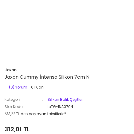
Jaxon
Jaxon Gummy İntensa Silikon 7cm N
(0) Yorum
- 0 Puan
Kategori
Silikon Balık Çeşitleri
Stok Kodu
lbTG-INA070N
*33,22 TL den başlayan taksitlerle!!
312,01 TL