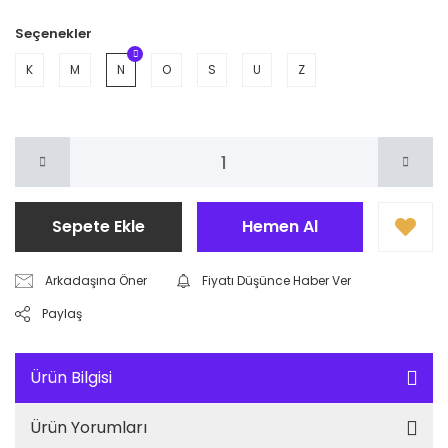
Seçenekler
K
M
N
O
S
U
Z
Sepete Ekle
Hemen Al
Arkadaşına Öner
Fiyatı Düşünce Haber Ver
Paylaş
Ürün Bilgisi
Ürün Yorumları