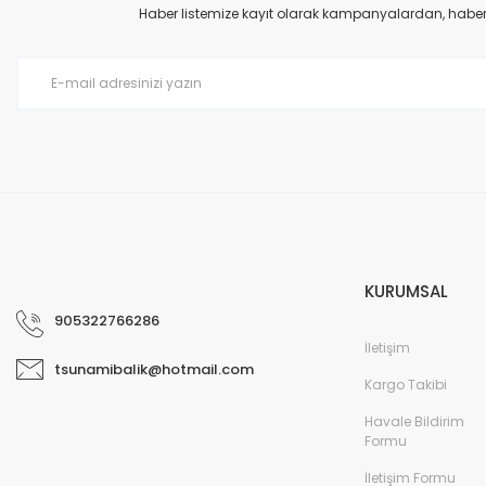
Haber listemize kayıt olarak kampanyalardan, haberda
KURUMSAL
905322766286
İletişim
tsunamibalik@hotmail.com
Kargo Takibi
Havale Bildirim
Formu
İletişim Formu