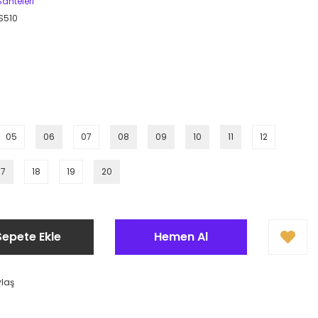
ahteleri
S510
05
06
07
08
09
10
11
12
17
18
19
20
Sepete Ekle
Hemen Al
ylaş