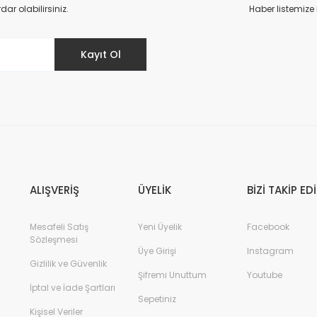
Yorum Yaz
r olabilirsiniz.
Haber listemize
Kayıt Ol
ALIŞVERİŞ
ÜYELİK
BİZİ TAKİP ED
Mesafeli Satış
Yeni Üyelik
Facebook
Sözleşmesi
Üye Girişi
Instagram
Gizlilik ve Güvenlik
Şifremi Unuttum
Youtube
İptal ve İade Şartları
Sepetiniz
Kişisel Veriler