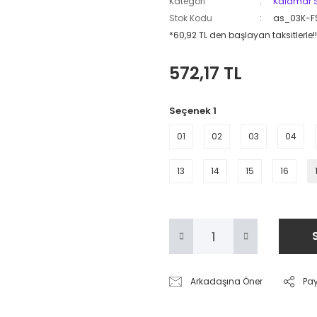
Kategori
Kalamar S
Stok Kodu
as_03K-F
*60,92 TL den başlayan taksitlerle!!
572,17 TL
Seçenek 1
01
02
03
04
13
14
15
16
Arkadaşına Öner
Pa