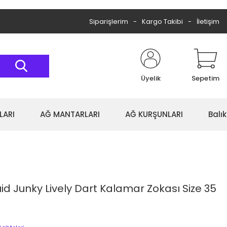
Siparişlerim
Kargo Takibi
İletişim
Üyelik
Sepetim
LARI
AĞ MANTARLARI
AĞ KURŞUNLARI
Balı
d Junky Lively Dart Kalamar Zokası Size 35