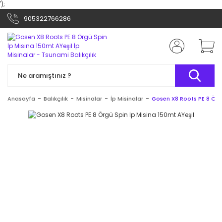
');
905322766286
Anasayfa
Balıkçılık
Misinalar
İp Misinalar
Gosen X8 Roots PE 8 Örgü