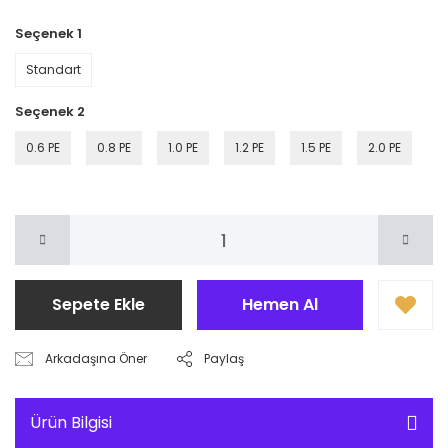
Seçenek 1
Standart
Seçenek 2
0.6 PE
0.8 PE
1.0 PE
1.2 PE
1.5 PE
2.0 PE
Sepete Ekle
Hemen Al
Arkadaşına Öner
Paylaş
Ürün Bilgisi