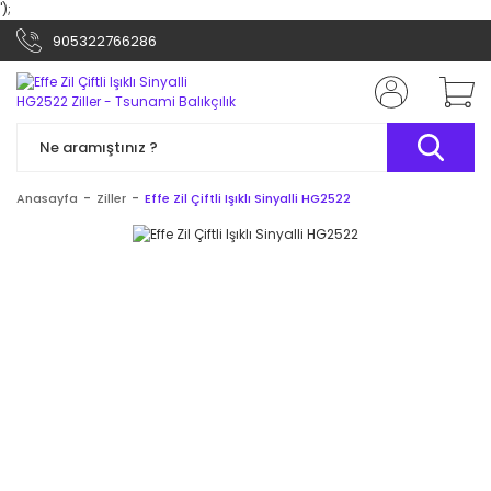
');
905322766286
Anasayfa
Ziller
Effe Zil Çiftli Işıklı Sinyalli HG2522