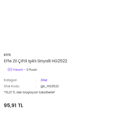
EFFE
Effe Zil Çiftli Işıklı Sinyalli HG2522
(0) Yorum
- 0 Puan
Kategori
Ziller
Stok Kodu
gb_HG2522
*10,21 TL den başlayan taksitlerle!!
95,91 TL