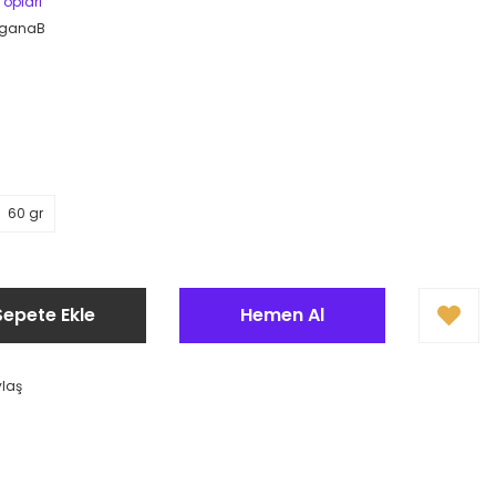
opları
rganaB
60 gr
Sepete Ekle
Hemen Al
ylaş