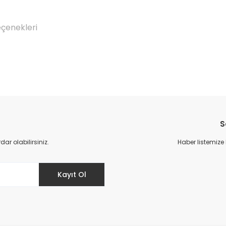
eçenekleri
Bu ürüne ilk yorumu siz yapın!
S
Yorum Yaz
r olabilirsiniz.
Haber listemize
Kayıt Ol