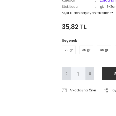
Kategori
Zargana T
Stok Kodu
gb_S-Za
*3,81 TL den başlayan taksitlerle!!
35,82 TL
Seçenek
20 gr
30 gr
45 gr
Arkadaşına Öner
Pa