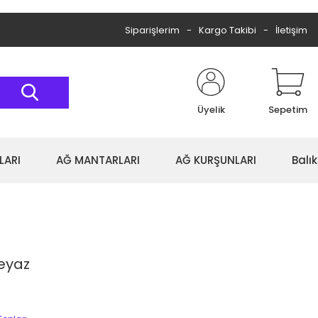
Siparişlerim
Kargo Takibi
İletişim
Üyelik
Sepetim
LARI
AĞ MANTARLARI
AĞ KURŞUNLARI
Balı
eyaz