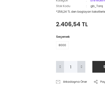
Kategori
Effe Makin
Stok Kodu
gb_Torq
*256,24 TL den başlayan taksitlerle
2.406,54 TL
Seçenek
8000
Arkadaşına Öner
Pa