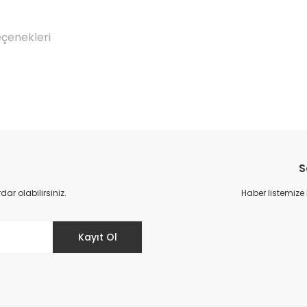
eçenekleri
Bu ürüne ilk yorumu siz yapın!
S
Yorum Yaz
r olabilirsiniz.
Haber listemize
Kayıt Ol