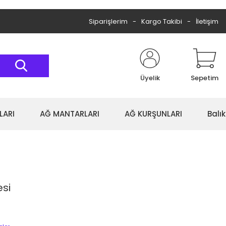
Siparişlerim
Kargo Takibi
İletişim
Üyelik
Sepetim
LARI
AĞ MANTARLARI
AĞ KURŞUNLARI
Balı
esi