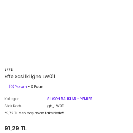
EFFE
Effe Sasi İki İğne LW011
(0) Yorum
- 0 Puan
Kategori
SİLİKON BALIKLAR - YEMLER
Stok Kodu
gb_LW011
*9,72 TL den başlayan taksitlerle!!
91,29 TL