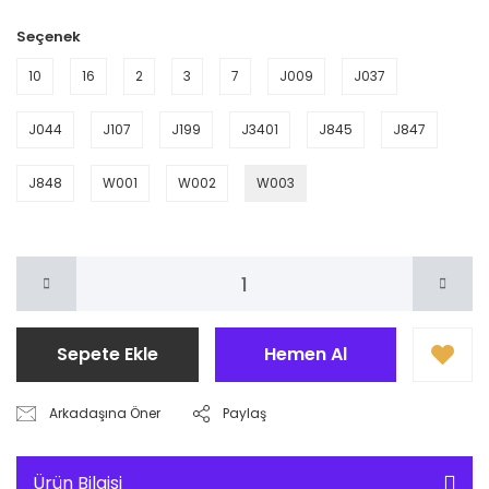
Seçenek
10
16
2
3
7
J009
J037
J044
J107
J199
J3401
J845
J847
J848
W001
W002
W003
Sepete Ekle
Hemen Al
Arkadaşına Öner
Paylaş
Ürün Bilgisi