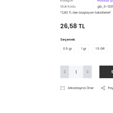
Kategori
Hassas Ş
Stok Kodu
gb_S-123
*2,83 TL den başlayan taksitlerle!!
26,58 TL
Seçenek
0.5 gr
1 gr
1.5 GR
Arkadaşına Öner
Pa