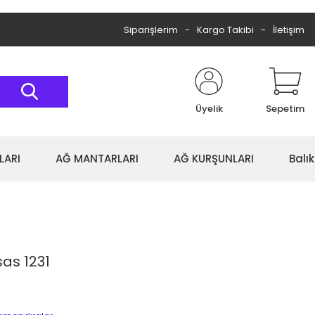
Siparişlerim
Kargo Takibi
İletişim
Üyelik
Sepetim
LARI
AĞ MANTARLARI
AĞ KURŞUNLARI
Balı
as 1231