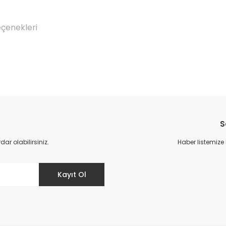
eçenekleri
Bu ürüne ilk yorumu siz yapın!
S
Yorum Yaz
r olabilirsiniz.
Haber listemize
Kayıt Ol