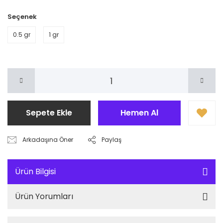
Seçenek
0.5 gr
1 gr
Sepete Ekle
Hemen Al
Arkadaşına Öner
Paylaş
Ürün Bilgisi
Ürün Yorumları