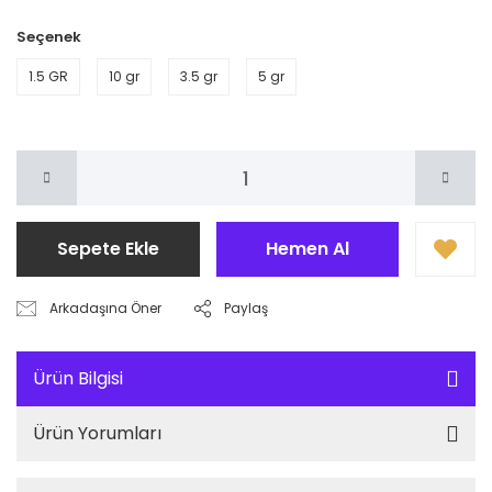
Seçenek
1.5 GR
10 gr
3.5 gr
5 gr
Sepete Ekle
Hemen Al
Arkadaşına Öner
Paylaş
Ürün Bilgisi
Ürün Yorumları