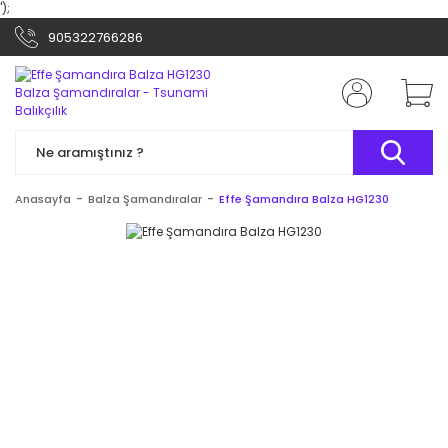
');
905322766286
Anasayfa
Balza Şamandıralar
Effe Şamandıra Balza HG1230