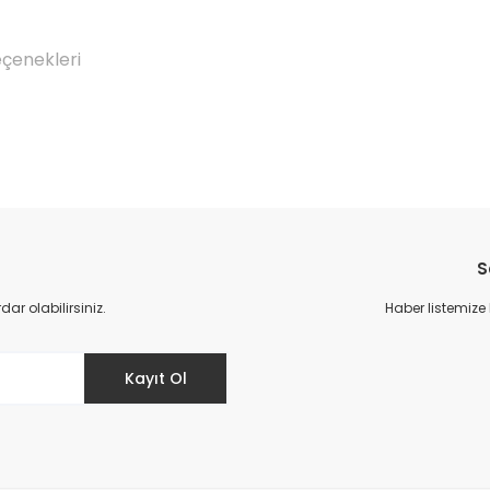
eçenekleri
Bu ürüne ilk yorumu siz yapın!
S
Yorum Yaz
r olabilirsiniz.
Haber listemize
Kayıt Ol