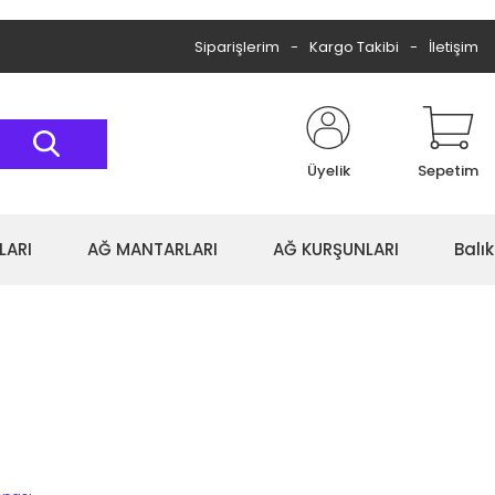
Siparişlerim
Kargo Takibi
İletişim
Üyelik
Sepetim
LARI
AĞ MANTARLARI
AĞ KURŞUNLARI
Balı