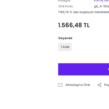
Kategori
Kamış Se
Stok Kodu
gb_K-Sta
*166,79 TL den başlayan taksitlerle!
1.566,48 TL
Seçenek
1 Adet
Arkadaşına Öner
Pa