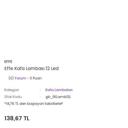
EFFE
Effe Kafa Lambası 12 Led
(0) Yorum
- 0 Puan
Kategori
Kafa Lambaları
Stok Kodu
gb_EKLamb12L
*14,76 TL den başlayan taksitlerle!!
138,67 TL