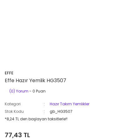
EFFE
Effe Hazır Yemlik HG3507
(0) Yorum
- 0 Puan
Kategori
Hazır Takım Yemlikler
Stok Kodu
gb_HG3507
*8,24 TL den başlayan taksitlerle!!
77,43 TL