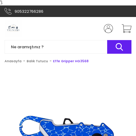
');
905322766286
Anasayfa
Balık Tutucu
Effe Gripper HG3568