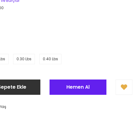
r ve Burçlar
00
Lbs
0.30 Lbs
0.40 Lbs
Sepete Ekle
Hemen Al
ylaş