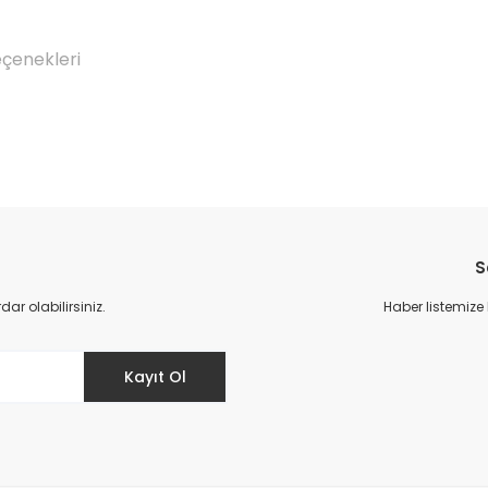
eçenekleri
Bu ürüne ilk yorumu siz yapın!
S
Yorum Yaz
r olabilirsiniz.
Haber listemize
Kayıt Ol