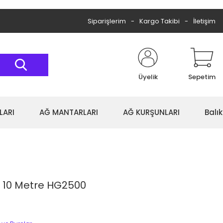
Siparişlerim
Kargo Takibi
İletişim
Üyelik
Sepetim
LARI
AĞ MANTARLARI
AĞ KURŞUNLARI
Balı
a 10 Metre HG2500