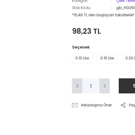
Kategori
Çelik Telle
Stok Kodu
gb_HG25
*10,46 TL den başlayan taksitlerle!!
98,23 TL
Seçenek
0.10 Lbs
0.15 Lbs
0.20 
Arkadaşına Öner
Pa