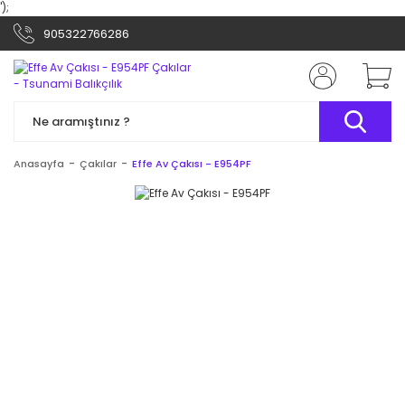
');
905322766286
Anasayfa
Çakılar
Effe Av Çakısı - E954PF