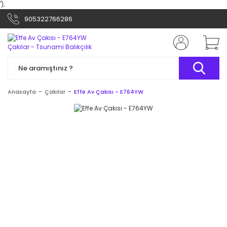
');
905322766286
Anasayfa
Çakılar
Effe Av Çakısı - E764YW