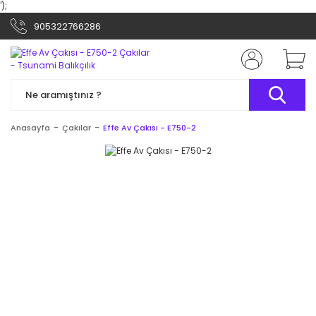
');
905322766286
Anasayfa
Çakılar
Effe Av Çakısı - E750-2