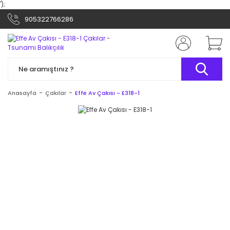
');
905322766286
Anasayfa
Çakılar
Effe Av Çakısı - E318-1