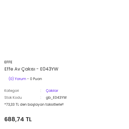
EFFE
Effe Av Çakısı - E043YW
(0) Yorum
- 0 Puan
Kategori
Çakılar
Stok Kodu
gb_E043YW
*73,33 TL den başlayan taksitlerle!!
688,74 TL