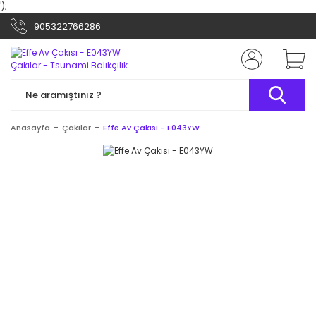
');
905322766286
Anasayfa
Çakılar
Effe Av Çakısı - E043YW