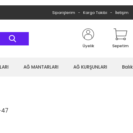
Siparişlerim
Kargo Takibi
İletişim
Üyelik
Sepetim
LARI
AĞ MANTARLARI
AĞ KURŞUNLARI
Balı
-47