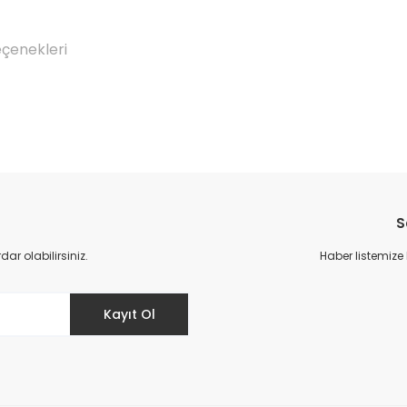
eçenekleri
Bu ürüne ilk yorumu siz yapın!
S
Yorum Yaz
r olabilirsiniz.
Haber listemize
Kayıt Ol