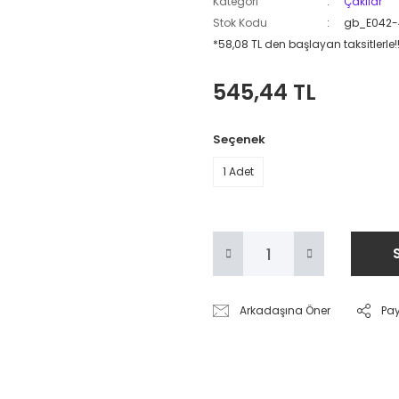
Kategori
Çakılar
Stok Kodu
gb_E042-
*58,08 TL den başlayan taksitlerle!
545,44 TL
Seçenek
1 Adet
Arkadaşına Öner
Pa