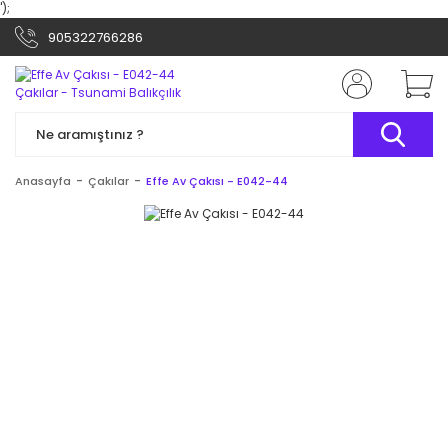
');
905322766286
Anasayfa
Çakılar
Effe Av Çakısı - E042-44