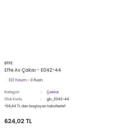
EFFE
Effe Av Çakısı - E042-44
(0) Yorum
- 0 Puan
Kategori
Çakılar
Stok Kodu
gb_E042-44
*66,44 TL den başlayan taksitlerle!!
624,02 TL