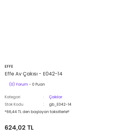
EFFE
Effe Av Çakısı - E042-14
(0) Yorum
- 0 Puan
Kategori
Çakılar
Stok Kodu
gb_E042-14
*66,44 TL den başlayan taksitlerle!!
624,02 TL