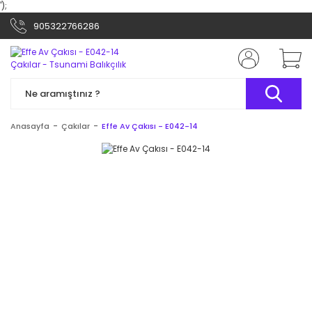
');
905322766286
Anasayfa
Çakılar
Effe Av Çakısı - E042-14