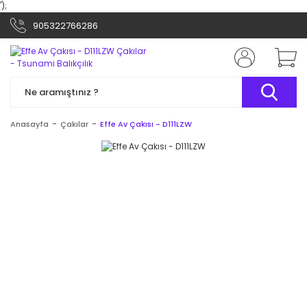
');
905322766286
Anasayfa
Çakılar
Effe Av Çakısı - D111LZW