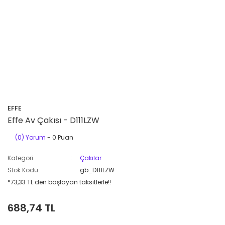
EFFE
Effe Av Çakısı - D111LZW
(0) Yorum
- 0 Puan
Kategori
Çakılar
Stok Kodu
gb_D111LZW
*73,33 TL den başlayan taksitlerle!!
688,74 TL