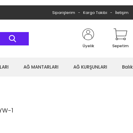
Siparişlerim
Kargo Takibi
İletişim
Üyelik
Sepetim
LARI
AĞ MANTARLARI
AĞ KURŞUNLARI
Balı
3YW-1