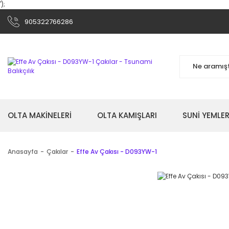
');
905322766286
OLTA MAKİNELERİ
OLTA KAMIŞLARI
SUNİ YEMLER
Anasayfa
Çakılar
Effe Av Çakısı - D093YW-1