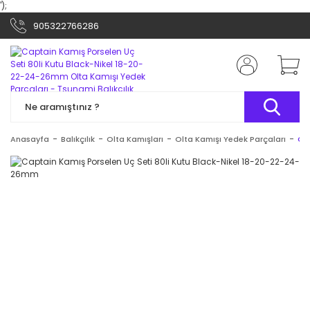
');
905322766286
Anasayfa
Balıkçılık
Olta Kamışları
Olta Kamışı Yedek Parçaları
Ca