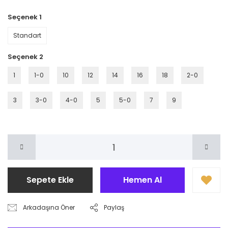
Seçenek 1
Standart
Seçenek 2
1
1-0
10
12
14
16
18
2-0
3
3-0
4-0
5
5-0
7
9
Sepete Ekle
Hemen Al
Arkadaşına Öner
Paylaş