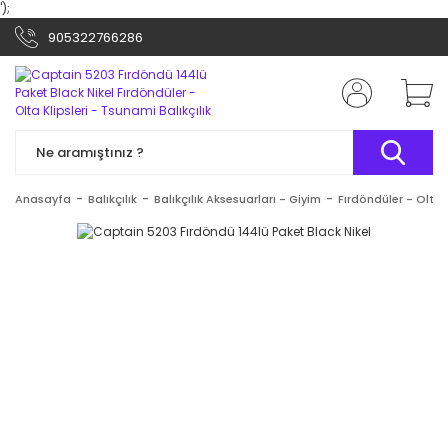
');
905322766286
Anasayfa
Balıkçılık
Balıkçılık Aksesuarları - Giyim
Fırdöndüler - Olta K